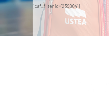
[caf_filter id='239004']