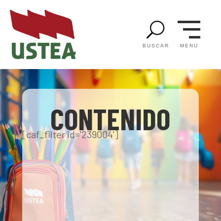
U
MENU
BUSCAR
CONTENIDO
[caf_filter id='239004']