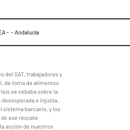
EA
-
-
Andalucía
es del SAT, trabajadores y
al, de toma de alimentos
risis se cebaba sobre la
a desesperada e injusta,
l sistema bancario, y los
o de ese rescate
la acción de nuestros