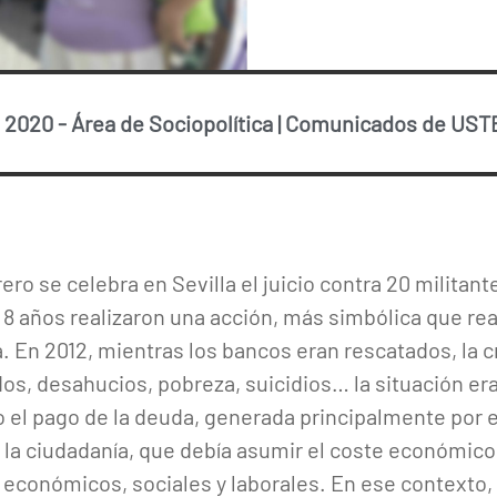
e 2020
-
Área de Sociopolítica
|
Comunicados de UST
ero se celebra en Sevilla el juicio contra 20 militant
a 8 años realizaron una acción, más simbólica que re
 En 2012, mientras los bancos eran rescatados, la c
dos, desahucios, pobreza, suicidios… la situación er
 el pago de la deuda, generada principalmente por e
re la ciudadanía, que debía asumir el coste económic
económicos, sociales y laborales. En ese contexto, 