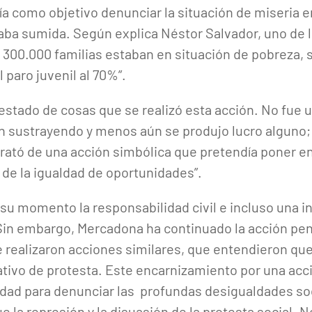
 como objetivo denunciar la situación de miseria en
aba sumida. Según explica Néstor Salvador, uno de 
300.000 familias estaban en situación de pobreza, 
l paro juvenil al 70%”.
estado de cosas que se realizó esta acción. No fue u
n sustrayendo y menos aún se produjo lucro alguno;
rató de una acción simbólica que pretendía poner en 
 de la igualdad de oportunidades”.
 su momento la responsabilidad civil e incluso una 
Sin embargo, Mercadona ha continuado la acción pena
realizaron acciones similares, que entendieron que
ativo de protesta. Este encarnizamiento por una acci
idad para denunciar las profundas desigualdades so
ue la represión y la disuasión de la protesta social. 