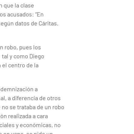
 que la clase
los acusados: “En
según datos de Cáritas.
n robo, pues los
 tal y como Diego
el centro de la
indemnización a
l, a diferencia de otros
 no se trataba de un robo
ón realizada a cara
ciales y económicas, no
No en vano, se pide un