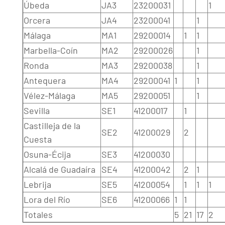
Úbeda
JA3
23200031
1
Orcera
JA4
23200041
1
Málaga
MA1
29200014
1
1
Marbella-Coín
MA2
29200026
1
Ronda
MA3
29200038
1
Antequera
MA4
29200041
1
1
Vélez-Málaga
MA5
29200051
1
Sevilla
SE1
41200017
1
Castilleja de la
SE2
41200029
2
Cuesta
Osuna-Écija
SE3
41200030
Alcalá de Guadaíra
SE4
41200042
2
1
Lebrija
SE5
41200054
1
1
1
Lora del Río
SE6
41200066
1
1
Totales
5
21
17
2