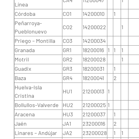
CA4
11200047
1
Línea
Córdoba
CO1
14200010
1
Peñarroya-
CO2
14200022
1
Pueblonuevo
Priego – Montilla
CO3
14200034
Granada
GR1
18200016
1
1
1
Motril
GR2
18200028
1
Guadix
GR3
18200031
1
Baza
GR4
18200041
2
Huelva-Isla
HU1
21200013
1
Cristina
Bollullos-Valverde
HU2
21200025
1
Aracena
HU3
21200037
1
Jaén
JA1
23200016
2
Linares – Andújar
JA2
23200028
1
1