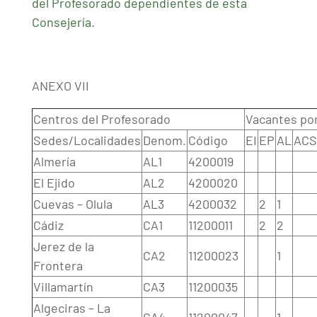
del Profesorado dependientes de esta
Consejería.
ANEXO VII
Centros del Profesorado
Vacantes por
Sedes/Localidades
Denom.
Código
EI
EP
AL
ACS
Almería
AL1
4200019
El Ejido
AL2
4200020
Cuevas – Olula
AL3
4200032
2
1
Cádiz
CA1
11200011
2
2
Jerez de la
CA2
11200023
1
Frontera
Villamartín
CA3
11200035
Algeciras – La