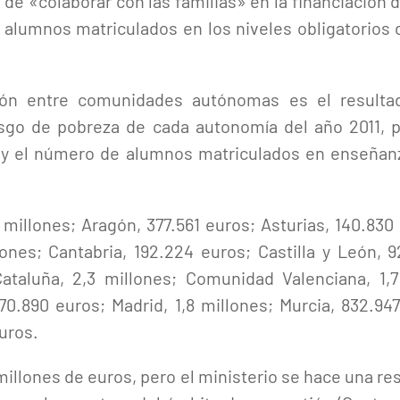
 de «colaborar con las familias» en la financiación d
s alumnos matriculados en los niveles obligatorio
ución entre comunidades autónomas es el result
esgo de pobreza de cada autonomía del año 2011, p
, y el número de alumnos matriculados en enseñanz
4 millones; Aragón, 377.561 euros; Asturias, 140.830
lones; Cantabria, 192.224 euros; Castilla y León, 9
ataluña, 2,3 millones; Comunidad Valenciana, 1,
770.890 euros; Madrid, 1,8 millones; Murcia, 832.94
euros.
 millones de euros, pero el ministerio se hace una re