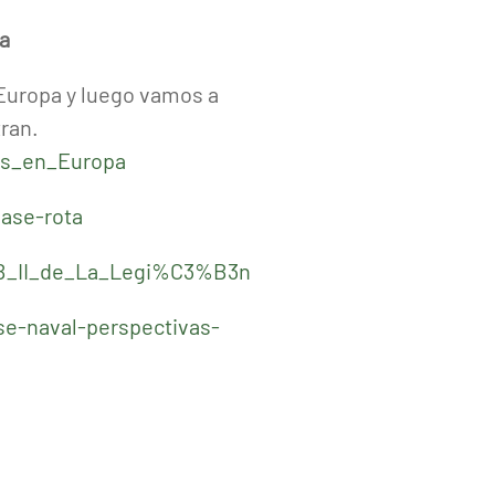
a
 Europa y luego vamos a
ran.
os_en_Europa
base-rota
BB_II_de_La_Legi%C3%B3n
se-naval-perspectivas-