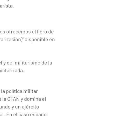
arista
.
s ofrecemos el libro de
tarización)” disponible en
 y del militarismo de la
litarizada.
a política militar
a la OTAN y domina el
undo y un ejército
l. En el caso español