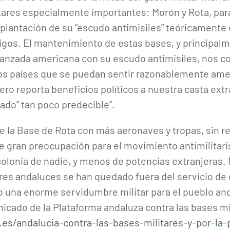
ares especialmente importantes: Morón y Rota, para 
mplantación de su “escudo antimisiles” teóricamente 
gos. El mantenimiento de estas bases, y principalme
vanzada americana con su escudo antimisiles, nos co
ros países que se puedan sentir razonablemente ame
ro reporta beneficios políticos a nuestra casta extrac
iado” tan poco predecible”.
e la Base de Rota con más aeronaves y tropas, sin r
e gran preocupación para el movimiento antimilitari
colonia de nadie, y menos de potencias extranjeras.
 andaluces se han quedado fuera del servicio de 
 una enorme servidumbre militar para el pueblo and
cado de la Plataforma andaluza contra las bases mili
.es/andalucia-contra-las-bases-militares-y-por-la-