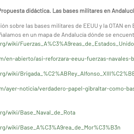
Propuesta didáctica. Las bases militares en Andalucí
ón sobre las bases militares de EEUU y la OTAN en
Señalamos en un mapa de Andalucía dónde se encuent
a.org/wiki/Fuerzas_A%C3%A9reas_de_Estados_Unid
/en-abierto/asi-reforzara-eeuu-fuerzas-navales-
a.org/wiki/Brigada_%C2%ABRey_Alfonso_XIII%C2%
/ayer-noticia/verdadero-papel-gibraltar-como-ba
org/wiki/Base_Naval_de_Rota
a.org/wiki/Base_A%C3%A9rea_de_Mor%C3%B3n