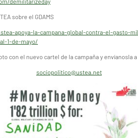
om/demilitarizeday
STEA sobre el GDAMS
ustea-apoya-la-campana-global-contra-el-gasto-mi
-al-1-de-mayo/
oto con el nuevo cartel de la campaña y envíanosla a 
sociopolitico@ustea.net