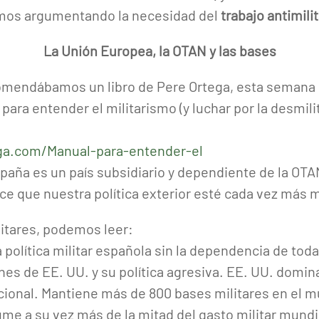
emos argumentando la necesidad del
trabajo antimilit
La Unión Europea, la OTAN y las bases
omendábamos un libro de Pere Ortega, esta semana o
para entender el militarismo (y luchar por la desmili
ga.com/Manual-para-entender-el
paña es un país subsidiario y dependiente de la OTAN
e que nuestra política exterior esté cada vez más mi
litares, podemos leer:
olítica militar española sin la dependencia de toda l
nes de EE. UU. y su política agresiva. EE. UU. domin
acional. Mantiene más de 800 bases militares en el m
 a su vez más de la mitad del gasto militar mundia