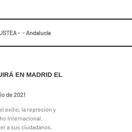
 USTEA
-
-
Andalucía
UIRÁ EN MADRID EL
io de 2021
 exilio, la represión y
ho Internacional.
ger a sus ciudadanos,