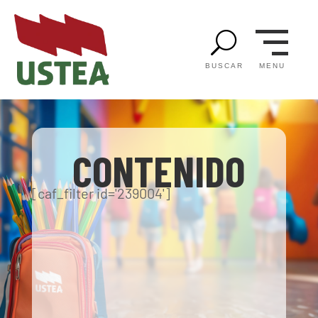
U
MENU
BUSCAR
CONTENIDO
[caf_filter id='239004']