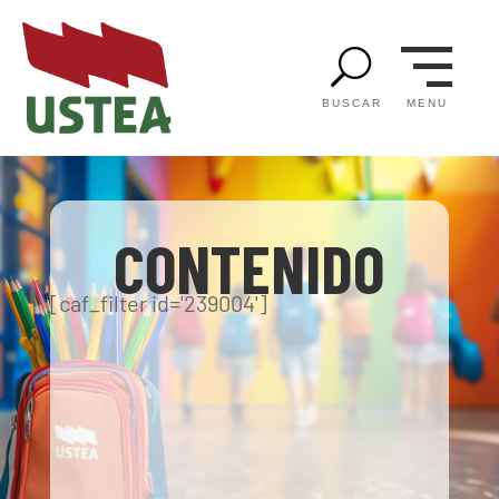
U
MENU
BUSCAR
CONTENIDO
[caf_filter id='239004']