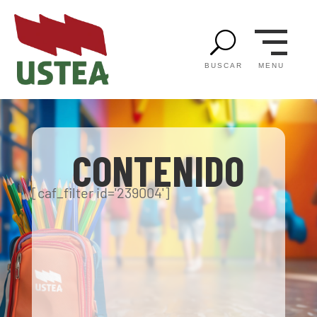
U
MENU
BUSCAR
CONTENIDO
[caf_filter id='239004']